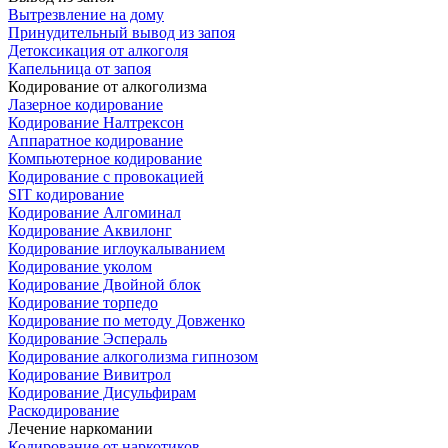
Вытрезвление на дому
Принудительный вывод из запоя
Детоксикация от алкоголя
Капельница от запоя
Кодирование от алкоголизма
Лазерное кодирование
Кодирование Налтрексон
Аппаратное кодирование
Компьютерное кодирование
Кодирование с провокацией
SIT кодирование
Кодирование Алгоминал
Кодирование Аквилонг
Кодирование иглоукалыванием
Кодирование уколом
Кодирование Двойной блок
Кодирование торпедо
Кодирование по методу Довженко
Кодирование Эспераль
Кодирование алкоголизма гипнозом
Кодирование Вивитрол
Кодирование Дисульфирам
Раскодирование
Лечение наркомании
Кодирование от наркотиков