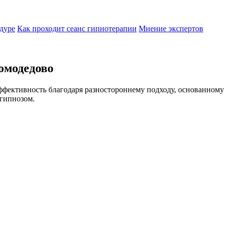
дуре
Как проходит сеанс гипнотерапии
Мнение экспертов
омодедово
эффективность благодаря разностороннему подходу, основанному
гипнозом.