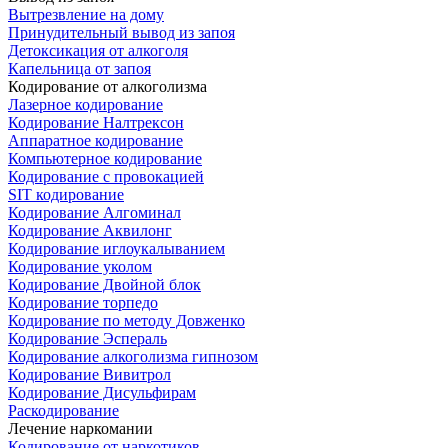
Вытрезвление на дому
Принудительный вывод из запоя
Детоксикация от алкоголя
Капельница от запоя
Кодирование от алкоголизма
Лазерное кодирование
Кодирование Налтрексон
Аппаратное кодирование
Компьютерное кодирование
Кодирование с провокацией
SIT кодирование
Кодирование Алгоминал
Кодирование Аквилонг
Кодирование иглоукалыванием
Кодирование уколом
Кодирование Двойной блок
Кодирование торпедо
Кодирование по методу Довженко
Кодирование Эспераль
Кодирование алкоголизма гипнозом
Кодирование Вивитрол
Кодирование Дисульфирам
Раскодирование
Лечение наркомании
Кодирование от наркотиков