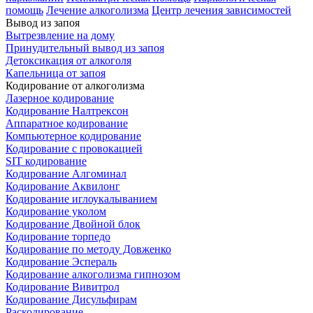
помощь
Лечение алкоголизма
Центр лечения зависимостей
Вывод из запоя
Вытрезвление на дому
Принудительный вывод из запоя
Детоксикация от алкоголя
Капельница от запоя
Кодирование от алкоголизма
Лазерное кодирование
Кодирование Налтрексон
Аппаратное кодирование
Компьютерное кодирование
Кодирование с провокацией
SIT кодирование
Кодирование Алгоминал
Кодирование Аквилонг
Кодирование иглоукалыванием
Кодирование уколом
Кодирование Двойной блок
Кодирование торпедо
Кодирование по методу Довженко
Кодирование Эспераль
Кодирование алкоголизма гипнозом
Кодирование Вивитрол
Кодирование Дисульфирам
Раскодирование