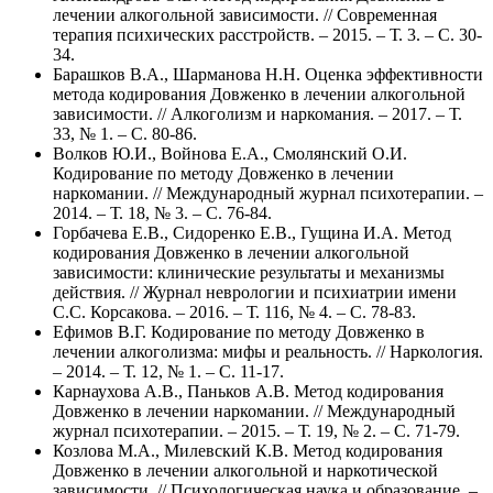
лечении алкогольной зависимости. // Современная
терапия психических расстройств. – 2015. – Т. 3. – С. 30-
34.
Барашков В.А., Шарманова Н.Н. Оценка эффективности
метода кодирования Довженко в лечении алкогольной
зависимости. // Алкоголизм и наркомания. – 2017. – Т.
33, № 1. – С. 80-86.
Волков Ю.И., Войнова Е.А., Смолянский О.И.
Кодирование по методу Довженко в лечении
наркомании. // Международный журнал психотерапии. –
2014. – Т. 18, № 3. – С. 76-84.
Горбачева Е.В., Сидоренко Е.В., Гущина И.А. Метод
кодирования Довженко в лечении алкогольной
зависимости: клинические результаты и механизмы
действия. // Журнал неврологии и психиатрии имени
С.С. Корсакова. – 2016. – Т. 116, № 4. – С. 78-83.
Ефимов В.Г. Кодирование по методу Довженко в
лечении алкоголизма: мифы и реальность. // Наркология.
– 2014. – Т. 12, № 1. – С. 11-17.
Карнаухова А.В., Паньков А.В. Метод кодирования
Довженко в лечении наркомании. // Международный
журнал психотерапии. – 2015. – Т. 19, № 2. – С. 71-79.
Козлова М.А., Милевский К.В. Метод кодирования
Довженко в лечении алкогольной и наркотической
зависимости. // Психологическая наука и образование. –