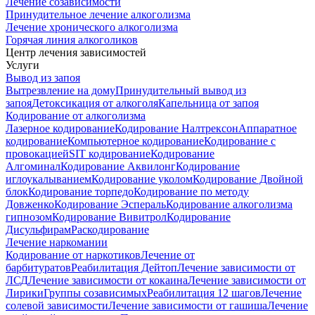
Лечение созависимости
Принудительное лечение алкоголизма
Лечение хронического алкоголизма
Горячая линия алкоголиков
Центр лечения зависимостей
Услуги
Вывод из запоя
Вытрезвление на дому
Принудительный вывод из
запоя
Детоксикация от алкоголя
Капельница от запоя
Кодирование от алкоголизма
Лазерное кодирование
Кодирование Налтрексон
Аппаратное
кодирование
Компьютерное кодирование
Кодирование с
провокацией
SIT кодирование
Кодирование
Алгоминал
Кодирование Аквилонг
Кодирование
иглоукалыванием
Кодирование уколом
Кодирование Двойной
блок
Кодирование торпедо
Кодирование по методу
Довженко
Кодирование Эспераль
Кодирование алкоголизма
гипнозом
Кодирование Вивитрол
Кодирование
Дисульфирам
Раскодирование
Лечение наркомании
Кодирование от наркотиков
Лечение от
барбитуратов
Реабилитация Дейтоп
Лечение зависимости от
ЛСД
Лечение зависимости от кокаина
Лечение зависимости от
Лирики
Группы созависимых
Реабилитация 12 шагов
Лечение
солевой зависимости
Лечение зависимости от гашиша
Лечение