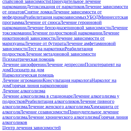
спайсовой зависимости
Принудительное лечение
наркомании
Детоксикация от наркотиков
Лечение зависимости
от опиатов
Снятие ломки
Лечение зависимости от
мефедрона
Реабилитация наркозависимых
УБОД
Миннесотская
программа
Лечение от снюса
Лечение героиновой
наркомании
Лечение бензодиазепиновой зависимости
Лечение
токсикомании
Лечение подростковой наркомании
Лечение
никотиновой зависимости
Лечение зависимости от
марихуаны
Лечение от бутирата
Лечение амфетаминовой
зависимости
Тест на наркотики
Реабилитация
подростков
Лечение метадоновой зависимости
Психиатрическая помощь
Лечение шизофрении
Лечение депрессии
Психотерапевт на
дом
Психиатр на дом
Наркологическая помощь
Лечение игромании
Консультация нарколога
Нарколог на
дом
Горячая линия наркопомощи
Лечение алкоголизма
Лечение алкоголизма в стационаре
Лечение алкоголизма у
подростков
Реабилитация алкоголиков
Лечение пивного
алкоголизма
Лечение женского алкоголизма
Химзащита от
алкоголя
Лечение созависимости
Принудительное лечение
алкоголизма
Лечение хронического алкоголизма
Горячая линия
алкоголиков
Центр лечения зависимостей